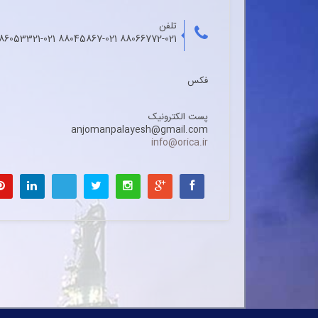
تلفن
88066772-021 88045867-021 86053321-021
فکس
پست الکترونیک
anjomanpalayesh@gmail.com
info@orica.ir