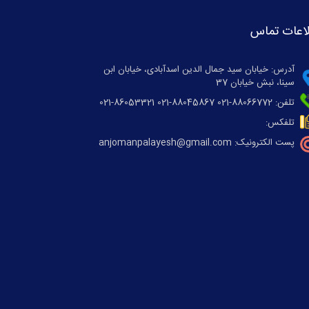
اعات تماس
آدرس: خیابان سید جمال الدین اسدآبادی، خیابان ابن
سینا، نبش خیابان 37
تلفن: 88066772-021 88045867-021 86053321-021
تلفکس:
پست الکترونیک: anjomanpalayesh@gmail.com