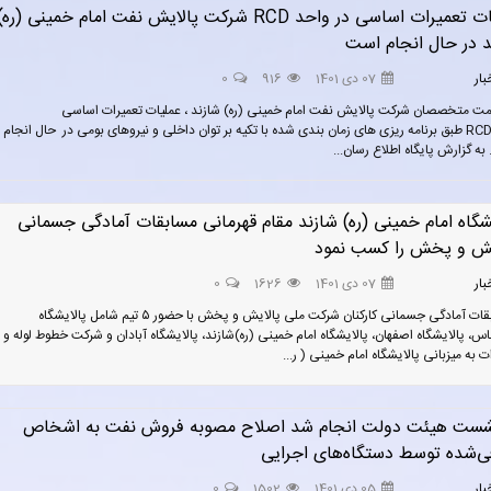
عملیات تعمیرات اساسی در واحد RCD شرکت پالایش نفت امام خمینی (ره)
د در حال انجام است
بار
07 دی 1401
916
0
ت متخصصان شرکت پالایش نفت امام خمینی (ره) شازند ، عملیات تعمیرات اساسی
واحد RCD طبق برنامه ریزی های زمان بندی شده با تکیه بر توان داخلی و نیروهای بومی در حال انجام
به گزارش پایگاه اطلاع رسان...
شگاه امام خمینی (ره) شازند مقام قهرمانی مسابقات آمادگی جسمانی
یش و پخش را کسب نمود
بار
07 دی 1401
1626
0
مسابقات آمادگی جسمانی کارکنان شرکت ملی پالایش و پخش با حضور ۵ تیم شامل پالایشگاه
اس، پالایشگاه اصفهان، پالایشگاه امام خمینی (ره)شازند، پالایشگاه آبادان و شرکت خطوط لوله و
ت به میزبانی پالایشگاه امام خمینی ( ر...
شست هیئت دولت انجام شد اصلاح مصوبه فروش نفت به اشخاص
ی‌شده توسط دستگاه‌های اجرایی
بار
05 دی 1401
1502
0