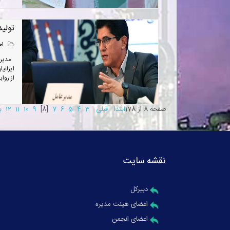
تولید
اخ
مدیرعا
ایرانی
از روا
صفحه 8 از 178
ابتدا
قبلی
3
4
5
6
7
[8]
9
10
11
12
ب
نقشه سایت
دبیرکل
اعضای هیئت مدیره
اعضای انجمن