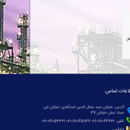
قل
اعات تماس
آدرس: خیابان سید جمال الدین اسدآبادی، خیابان ابن
سینا، نبش خیابان 37
تلفن: 88066772-021 88045867-021 86053321-021
تلفکس: