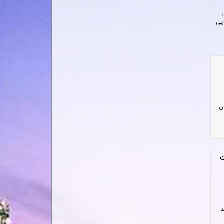
ایی
ن
ت
د