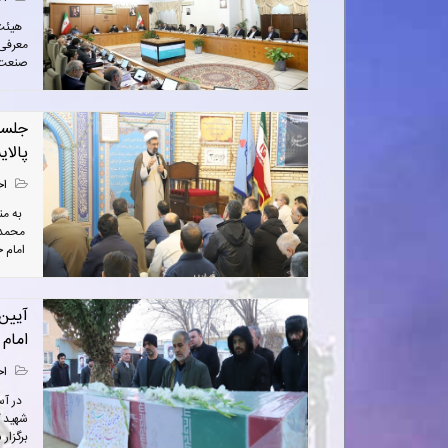
هیئت د
معرفی‌
صنعت پ
جلسا
پالای
اخ
به منا
محمد 
امام خم
آیین
امام 
اخ
در آست
شهید گ
برگزار