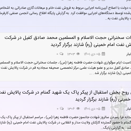
ولت با اصلاح آیین‌نامه اجرایی مربوط به فروش نفت خام و میعانات گازی صادراتی به اشخاص
شده توسط دستگاه‌های اجرایی موافقت کرد. به گزارش پایگاه اطلاع رسانی انجمن صنفی کارفرم
الایش نفت به...
ت سخنرانی حجت الاسلام و المسلمین محمد صادق کفیل در شرکت
ش نفت امام خمینی (ره) شازند برگزار گردید
بار
05 دی 1401
1303
0
سبت ایام سوگواری شهادت حضرت فاطمه زهرا (س) ، جلسات سخنرانی حجت الاسلام و المسلمی
صادق کفیل مدیر و عضو هیئت علمی مرکز تخصصی صحیفه سجادیه قم در شرکت پالایش نفت
ینی (ره) شازند برگزار شد . ...
 روح بخش استقبال از پیکر پاک یک شهید گمنام در شرکت پالایش نف
خمینی (ره) شازند برگزار گردید
بار
05 دی 1401
1306
0
انه فرا رسیدن سالروز شهادت جانسوز حضرت فاطمه زهرا (س) ، مراسم استقبال از پیکر پاک یک
منام با حضور گسترده کارکنان ولایت مدار و انقلابی در شرکت پالایش نفت امام خمینی (ره) شازن
 شد . به گزارش پایگ...