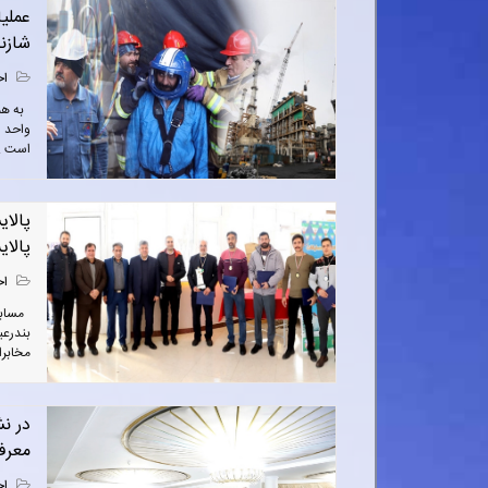
شازن
اخ
به هم
است . 
پالای
پالا
اخ
بندرعب
مخابرا
در ن
معرف
اخ